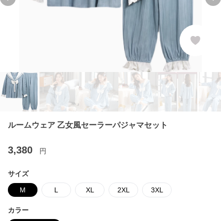
Previous slide
Ne
ルームウェア 乙女風セーラーパジャマセット
3,380
円
サイズ
M
L
XL
2XL
3XL
カラー