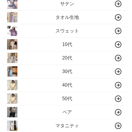
サテン
タオル生地
スウェット
10代
20代
30代
40代
50代
ペア
マタニティ