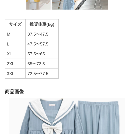
サイズ
推奨体重(kg)
M
37.5〜47.5
L
47.5〜57.5
XL
57.5〜65
2XL
65〜72.5
3XL
72.5〜77.5
商品画像