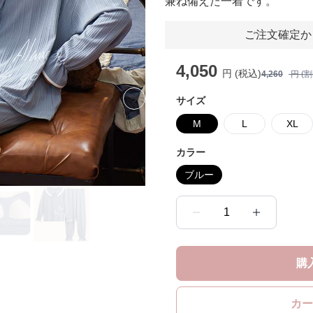
兼ね備えた一着です。
ご注文確定か
4,050
円 (税込)
4,260
円 (
サイズ
Next slide
M
L
XL
カラー
ブルー
1
購
カー