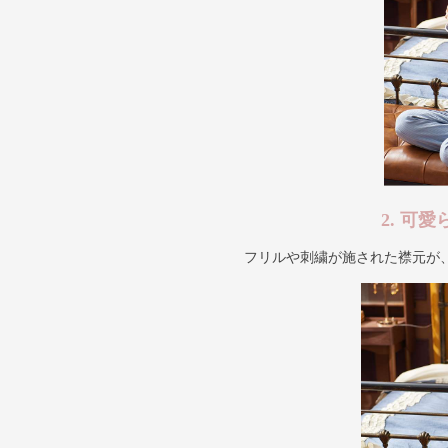
2. 可
フリルや刺繍が施された襟元が