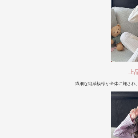
上
繊細な縦縞模様が全体に施され