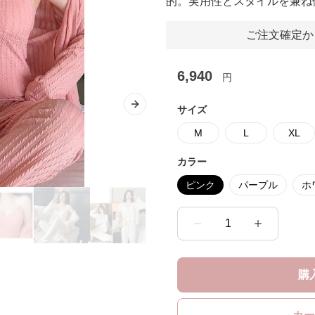
的。実用性とスタイルを兼ね
ご注文確定か
6,940
円
サイズ
Next slide
M
L
XL
カラー
ピンク
パープル
ホ
1
購