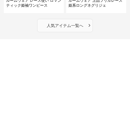
ルームウェア レース使い ロマン
ルームウェア 上品フリルレース
ティック姫袖ワンピース
姫系ロングネグリジェ
›
人気アイテム一覧へ