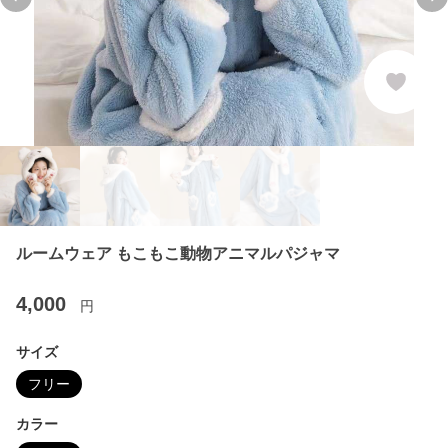
Previous slide
Ne
ルームウェア もこもこ動物アニマルパジャマ
4,000
円
サイズ
フリー
カラー