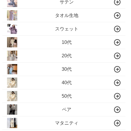
サテン
タオル生地
スウェット
10代
20代
30代
40代
50代
ペア
マタニティ