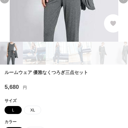
Previous slide
Ne
ルームウェア 優雅なくつろぎ三点セット
5,680
円
サイズ
L
XL
カラー