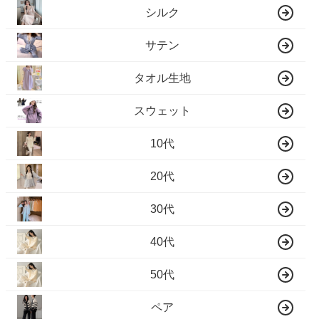
シルク
サテン
タオル生地
スウェット
10代
20代
30代
40代
50代
ペア