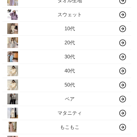
タオル生地
スウェット
10代
20代
30代
40代
50代
ペア
マタニティ
もこもこ