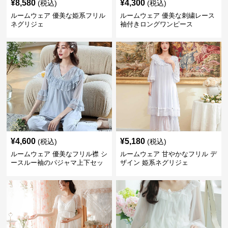
¥
8,580
¥
4,300
(税込)
(税込)
ルームウェア 優美な姫系フリル
ルームウェア 優美な刺繍レース
ネグリジェ
袖付きロングワンピース
¥
4,600
¥
5,180
(税込)
(税込)
ルームウェア 優美なフリル襟 シ
ルームウェア 甘やかなフリル デ
ースルー袖のパジャマ上下セッ
ザイン 姫系ネグリジェ
ト