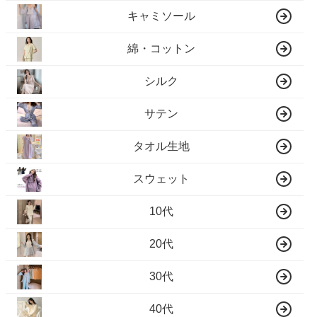
キャミソール
綿・コットン
シルク
サテン
タオル生地
スウェット
10代
20代
30代
40代