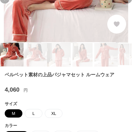
Previous slide
Ne
ベルベット素材の上品パジャマセット ルームウェア
4,060
円
サイズ
M
L
XL
カラー