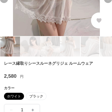
Previous slide
Ne
レース縁取りシースルーネグリジェ ルームウェア
2,580
円
カラー
ホワイト
ブラック
1