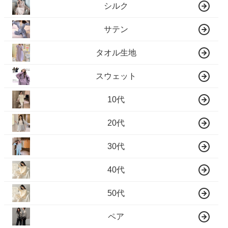
シルク
サテン
タオル生地
スウェット
10代
20代
30代
40代
50代
ペア