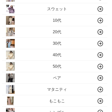
スウェット
10代
20代
30代
40代
50代
ペア
マタニティ
もこもこ