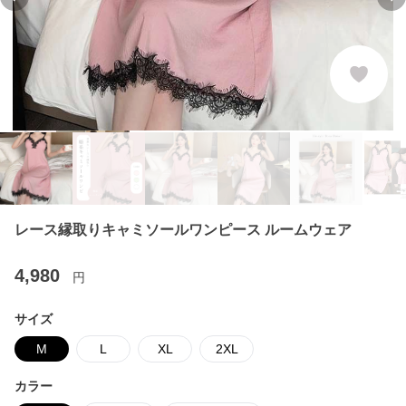
Previous slide
Ne
レース縁取りキャミソールワンピース ルームウェア
4,980
円
サイズ
M
L
XL
2XL
カラー