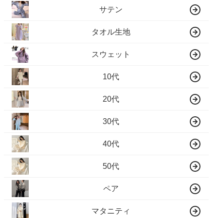
サテン
タオル生地
スウェット
10代
20代
30代
40代
50代
ペア
マタニティ