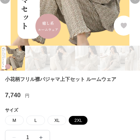
Previous slide
Ne
小花柄フリル襟パジャマ上下セット ルームウェア
7,740
円
サイズ
M
L
XL
2XL
1