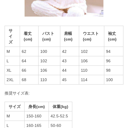
サ
着丈
バスト
肩幅
ウエスト
袖丈
イ
(cm)
(cm)
(cm)
(cm)
(cm)
ズ
M
62
100
42
102
94
L
64
102
43
106
96
XL
66
106
44
110
98
2XL
68
110
45
114
100
推奨サイズ表:
サイズ
身長(cm)
体重(kg)
M
150-160
42.5-52.5
L
160-165
50-60