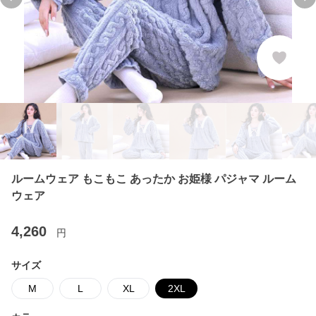
Previous slide
Ne
ルームウェア もこもこ あったか お姫様 パジャマ ルーム
ウェア
4,260
円
サイズ
M
L
XL
2XL