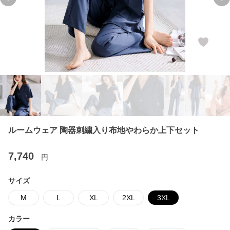
Previous slide
Ne
ルームウェア 陶器刺繍入り布地やわらか上下セット
7,740
円
サイズ
M
L
XL
2XL
3XL
カラー