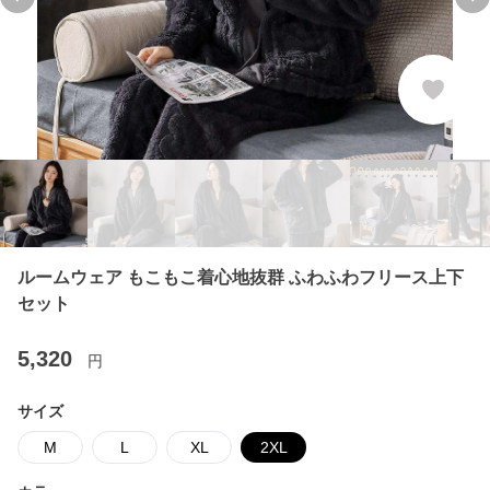
Previous slide
Ne
ルームウェア もこもこ着心地抜群 ふわふわフリース上下
セット
5,320
円
サイズ
M
L
XL
2XL