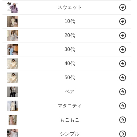
スウェット
10代
20代
30代
40代
50代
ペア
マタニティ
もこもこ
シンプル