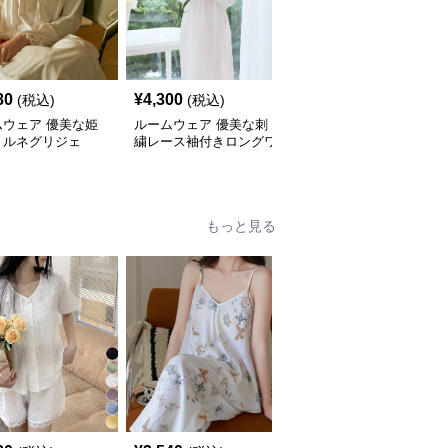
80
¥
4,300
¥
5,180
(税込)
(税込)
(税込)
ムウェア 優美な姫
ルームウェア 優美な刺
ルームウェア 甘やかな
リルネグリジェ
繍レース袖付きロングワ
フリル デザイン 姫系ネ
ンピース
グリジェ
もっと見る