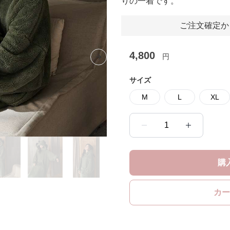
りの一着です。
ご注文確定か
4,800
円
Next slide
サイズ
M
L
XL
1
購
カー