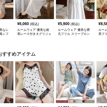
¥
6,060
¥
5,900
¥
8,5
(税込)
(税込)
美なレ
ルームウェア 優美な姫
ルームウェア 優美な襟
ルー
風シフ
系レース付きネグリジェ
元フリル スリーブロン
系フ
グネグリジェ
おすすめアイテム