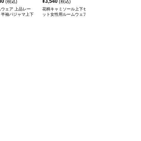
80
¥
3,540
¥
6,640
(税込)
(税込)
(税込)
ムウェア 上品レー
花柄キャミソール上下セ
夏用薄手ルームウェア
り半袖パジャマ上下
ット女性用ルームウェア
半袖ショートパンツセッ
ト春夏用
ト