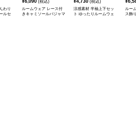
¥
6,090
¥
4,730
¥
6,5
(税込)
(税込)
んわり
ルームウェア レース付
涼感素材 半袖上下セッ
ルー
ールセ
きキャミソールパジャマ
ト ゆったりルームウェ
ス飾
上下セット
ア
セッ