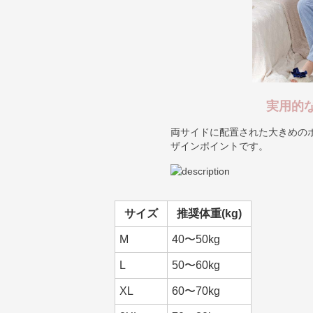
実用的
両サイドに配置された大きめの
ザインポイントです。
サイズ
推奨体重(kg)
M
40〜50kg
L
50〜60kg
XL
60〜70kg
2XL
70〜80kg