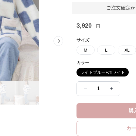
ご注文確定か
3,920
円
サイズ
Next slide
M
L
XL
カラー
ライトブルー+ホワイト
1
購
カー