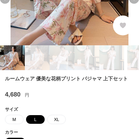
Previous slide
Ne
ルームウェア 優美な花柄プリント パジャマ 上下セット
4,680
円
サイズ
M
L
XL
カラー