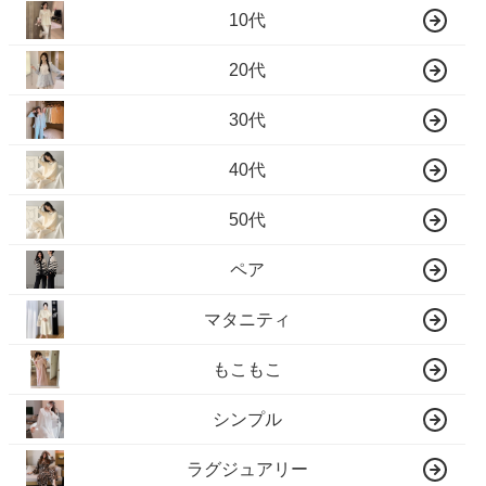
10代
20代
30代
40代
50代
ペア
マタニティ
もこもこ
シンプル
ラグジュアリー