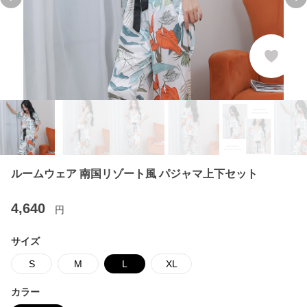
Previous slide
Ne
ルームウェア 南国リゾート風 パジャマ上下セット
4,640
円
サイズ
S
M
L
XL
カラー