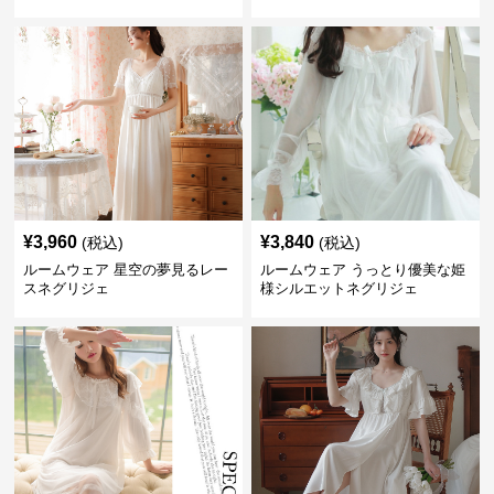
ト
¥
3,960
¥
3,840
(税込)
(税込)
ルームウェア 星空の夢見るレー
ルームウェア うっとり優美な姫
スネグリジェ
様シルエットネグリジェ