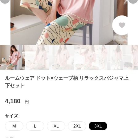
Previous slide
Ne
ルームウェア ドット×ウェーブ柄 リラックスパジャマ上
下セット
4,180
円
サイズ
M
L
XL
2XL
3XL