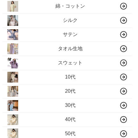
綿・コットン
シルク
サテン
タオル生地
スウェット
10代
20代
30代
40代
50代