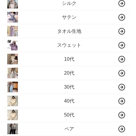
シルク
サテン
タオル生地
スウェット
10代
20代
30代
40代
50代
ペア