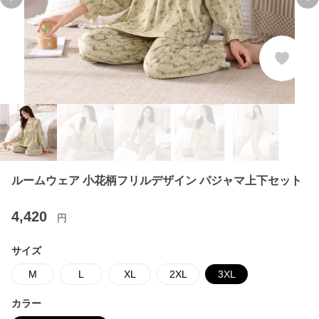
Previous slide
Ne
ルームウェア 小花柄フリルデザイン パジャマ上下セット
4,420
円
サイズ
M
L
XL
2XL
3XL
カラー