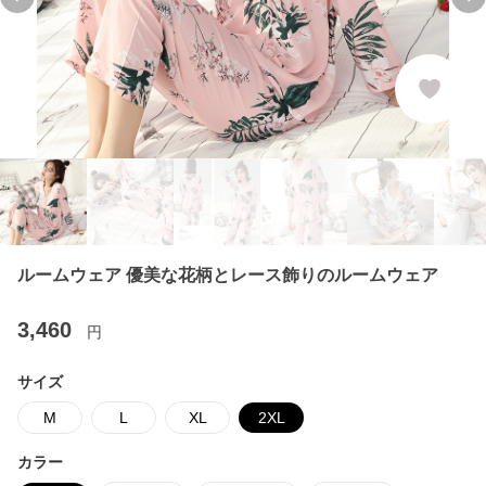
Previous slide
Ne
ルームウェア 優美な花柄とレース飾りのルームウェア
3,460
円
サイズ
M
L
XL
2XL
カラー