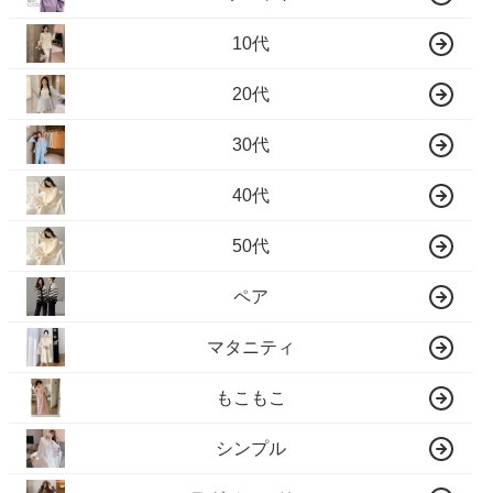
10代
20代
30代
40代
50代
ペア
マタニティ
もこもこ
シンプル