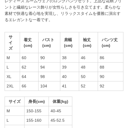
レディース ルームウェアのロングパンツセット。上品な花柄プリ
ントと繊細なレース飾りが女性らしさを引き立てます。柔らかな
素材で快適な着心地を実現し、リラックスタイムを優雅に演出す
るエレガントな一着です。
サ
着丈
バスト
肩幅
袖丈
パンツ丈
イ
(cm)
(cm)
(cm)
(cm)
(cm)
ズ
M
60
90
38
46
86
L
62
94
39
48
88
XL
64
98
40
50
90
2XL
66
104
41
52
92
サイズ
身長(cm)
体重(kg)
M
150-155
40-45
L
155-160
45-52.5