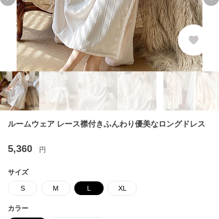
Previous slide
Ne
ルームウェア レース襟付きふんわり優美なロングドレス
5,360
円
サイズ
S
M
L
XL
カラー