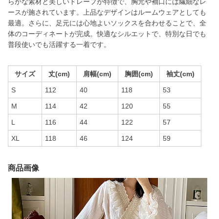
らかな素材と美しいドレープが特徴で、胸元や袖口には繊細なレ
ースが施されています。上品なデザインはルームウェアとしても
最適。さらに、足元には心地よいソックスを合わせることで、全
体のコーディネートが完成。快適なシルエットで、特別な日でも
普段使いでも活躍する一着です。
サイズ
丈(cm)
肩幅(cm)
胸囲(cm)
袖丈(cm)
S
112
40
118
53
M
114
42
120
55
L
116
44
122
57
XL
118
46
124
59
商品画像