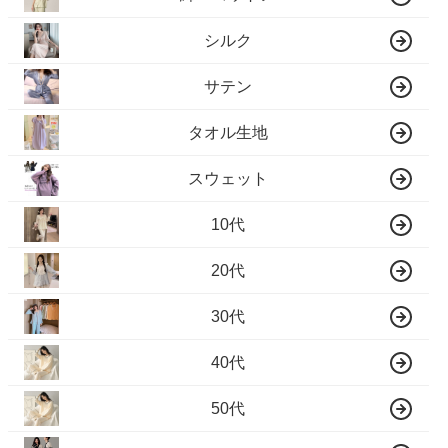
シルク
サテン
タオル生地
スウェット
10代
20代
30代
40代
50代