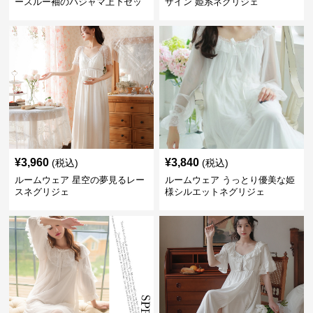
ースルー袖のパジャマ上下セッ
ザイン 姫系ネグリジェ
ト
¥
3,960
¥
3,840
(税込)
(税込)
ルームウェア 星空の夢見るレー
ルームウェア うっとり優美な姫
スネグリジェ
様シルエットネグリジェ