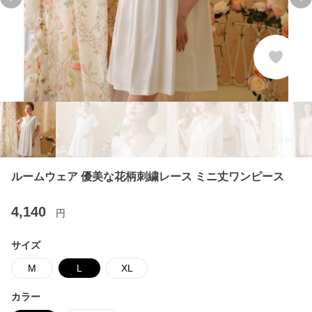
Previous slide
Ne
ルームウェア 優美な花柄刺繍レース ミニ丈ワンピース
4,140
円
サイズ
M
L
XL
カラー