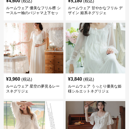
¥
4,600
¥
5,180
(税込)
(税込)
ルームウェア 優美なフリル襟 シ
ルームウェア 甘やかなフリル デ
ースルー袖のパジャマ上下セッ
ザイン 姫系ネグリジェ
ト
¥
3,960
¥
3,840
(税込)
(税込)
ルームウェア 星空の夢見るレー
ルームウェア うっとり優美な姫
スネグリジェ
様シルエットネグリジェ