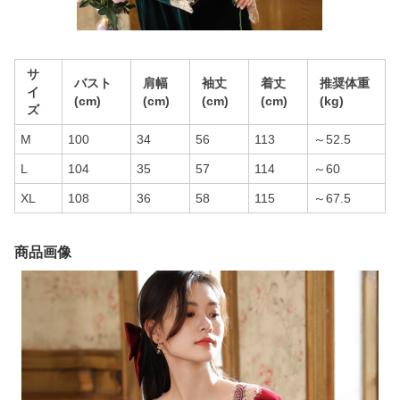
サ
バスト
肩幅
袖丈
着丈
推奨体重
イ
(cm)
(cm)
(cm)
(cm)
(kg)
ズ
M
100
34
56
113
～52.5
L
104
35
57
114
～60
XL
108
36
58
115
～67.5
商品画像