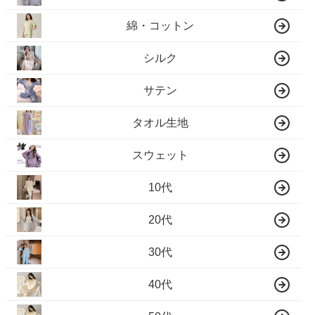
綿・コットン
シルク
サテン
タオル生地
スウェット
10代
20代
30代
40代