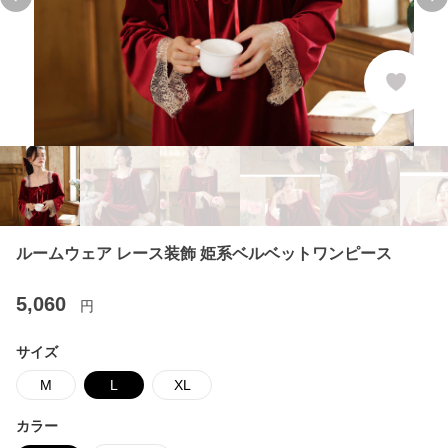
Previous slide
Ne
ルームウェア レース装飾 姫系ベルベットワンピース
5,060
円
サイズ
M
L
XL
カラー