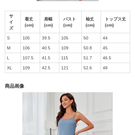
サ
着丈
肩幅
バスト
袖丈
トップス丈
イ
(cm)
(cm)
(cm)
(cm)
(cm)
ズ
S
105
39.5
105
50
44
M
106
40.5
109
50.8
45
L
107.5
41.5
115
51.7
46.5
XL
109
42.5
121
52.6
48
商品画像