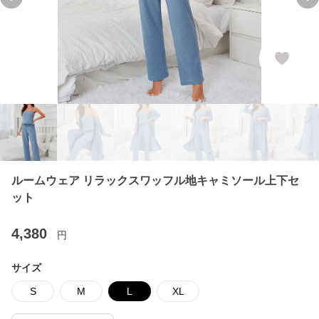
Previous slide
Ne
ルームウェア リラックスワッフル地キャミソール上下セ
ット
4,380
円
サイズ
S
M
L
XL