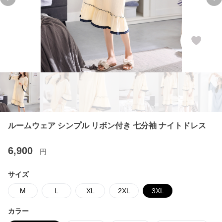
Previous slide
Ne
ルームウェア シンプル リボン付き 七分袖 ナイトドレス
6,900
円
サイズ
M
L
XL
2XL
3XL
カラー