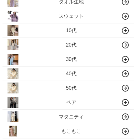
タオル生地
スウェット
10代
20代
30代
40代
50代
ペア
マタニティ
もこもこ