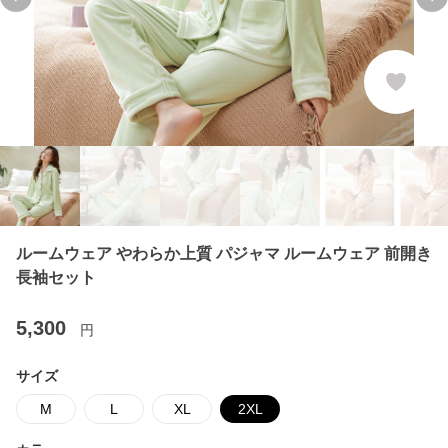
Previous slide
Ne
ルームウェア やわらか上質 パジャマ ルームウェア 前開き
長袖セット
5,300
円
サイズ
M
L
XL
2XL