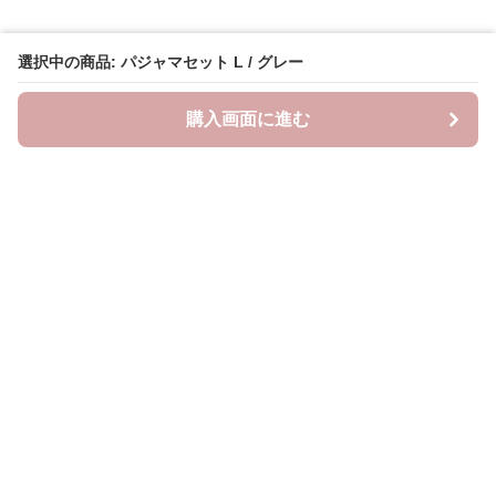
選択中の商品: パジャマセット L / グレー
購入画面に進む
Lovely-wear
について
会社概要