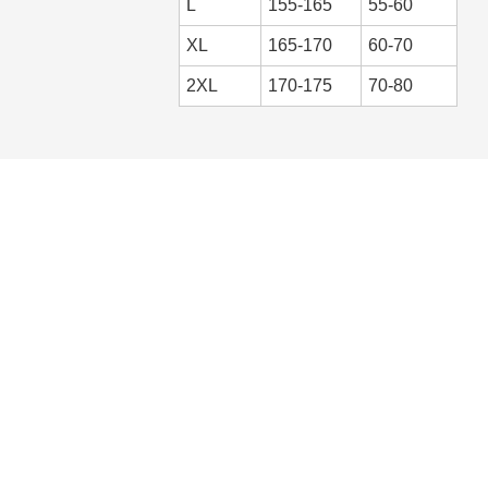
L
155-165
55-60
XL
165-170
60-70
2XL
170-175
70-80