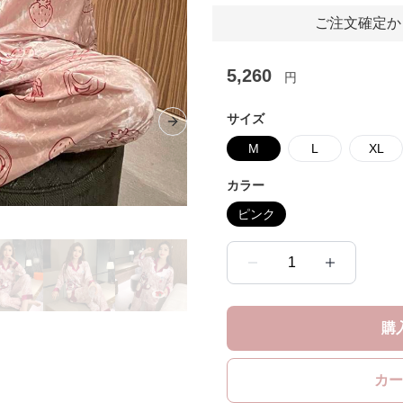
ご注文確定か
5,260
円
サイズ
Next slide
M
L
XL
カラー
ピンク
1
購
カー