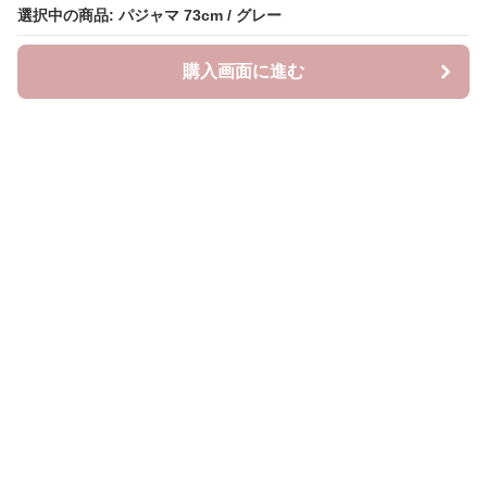
選択中の商品: パジャマ 73cm / グレー
購入画面に進む
Lovely-wear
について
会社概要
利用規約