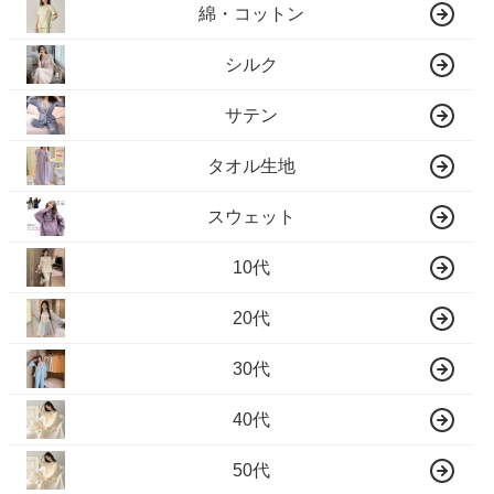
綿・コットン
シルク
サテン
タオル生地
スウェット
10代
20代
30代
40代
50代