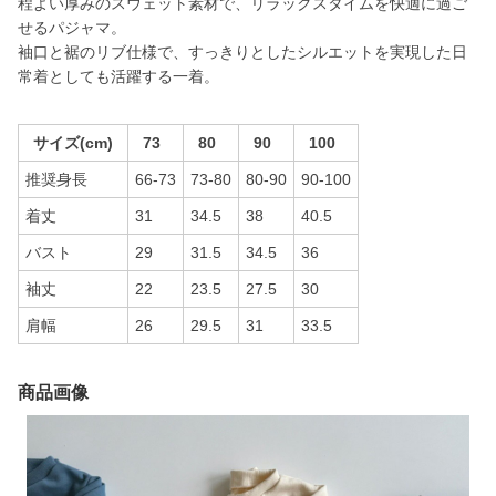
程よい厚みのスウェット素材で、リラックスタイムを快適に過ご
せるパジャマ。
袖口と裾のリブ仕様で、すっきりとしたシルエットを実現した日
常着としても活躍する一着。
サイズ(cm)
73
80
90
100
推奨身長
66-73
73-80
80-90
90-100
着丈
31
34.5
38
40.5
バスト
29
31.5
34.5
36
袖丈
22
23.5
27.5
30
肩幅
26
29.5
31
33.5
商品画像