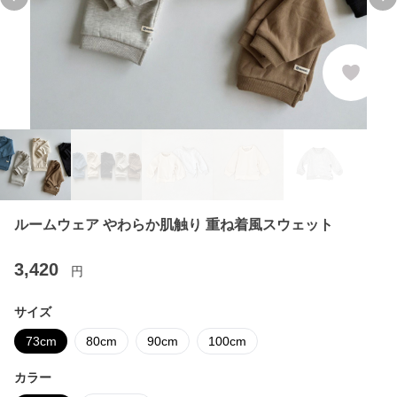
Previous slide
Ne
ルームウェア やわらか肌触り 重ね着風スウェット
3,420
円
サイズ
73cm
80cm
90cm
100cm
カラー