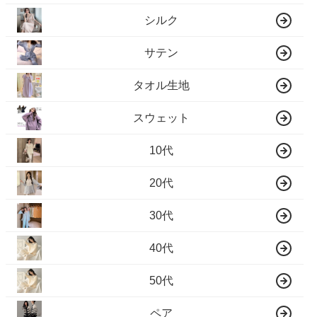
シルク
サテン
タオル生地
スウェット
10代
20代
30代
40代
50代
ペア