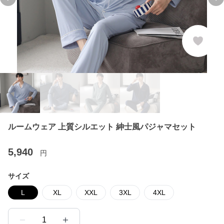
Previous slide
Ne
ルームウェア 上質シルエット 紳士風パジャマセット
5,940
円
サイズ
L
XL
XXL
3XL
4XL
1