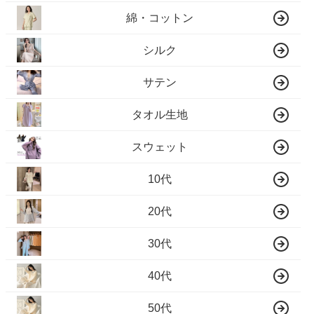
綿・コットン
シルク
サテン
タオル生地
スウェット
10代
20代
30代
40代
50代