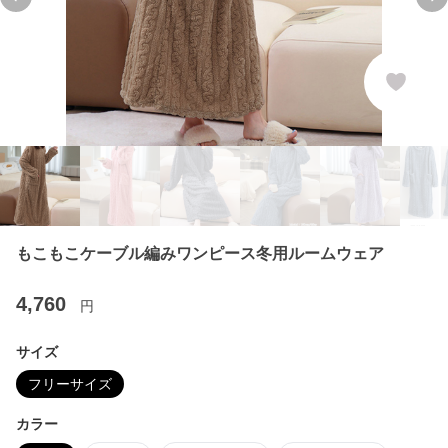
Previous slide
Ne
もこもこケーブル編みワンピース冬用ルームウェア
4,760
円
サイズ
フリーサイズ
カラー