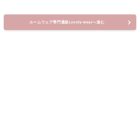
ルームウェア専門通販Lovely-wearへ進む