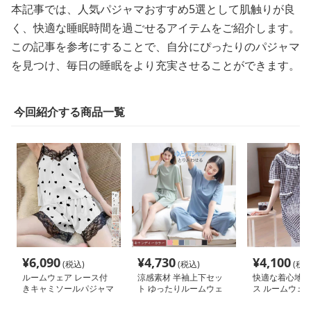
本記事では、人気パジャマおすすめ5選として肌触りが良
く、快適な睡眠時間を過ごせるアイテムをご紹介します。
この記事を参考にすることで、自分にぴったりのパジャマ
を見つけ、毎日の睡眠をより充実させることができます。
今回紹介する商品一覧
¥
6,090
¥
4,730
¥
4,100
(税込)
(税込)
(税込
ルームウェア レース付
涼感素材 半袖上下セッ
快適な着心地の
きキャミソールパジャマ
ト ゆったりルームウェ
ス ルームウェ
上下セット
ア