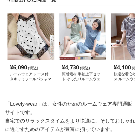
¥
6,090
¥
4,730
¥
4,100
(税込)
(税込)
(税込
ルームウェア レース付
涼感素材 半袖上下セッ
快適な着心地の
きキャミソールパジャマ
ト ゆったりルームウェ
ス ルームウェ
上下セット
ア
「Lovely-wear」は、女性のためのルームウェア専門通販
サイトです。
自宅でのリラックスタイムをより快適に、そしておしゃれ
に過ごすためのアイテムが豊富に揃っています。