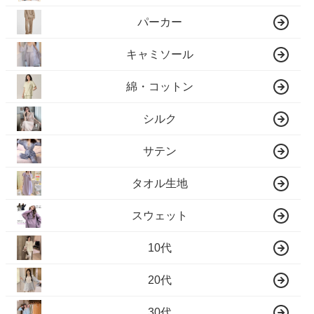
パーカー
キャミソール
綿・コットン
シルク
サテン
タオル生地
スウェット
10代
20代
30代