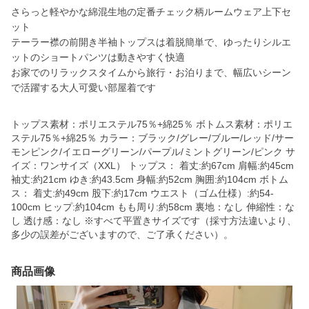
さらっと軽やかな綿混生地の定番チェック柄ルームウェア上下セ
ット
テーラー襟の前開き半袖トップスは着脱簡単で、ゆったりシルエ
ットのショートパンツは動きやすく快適
お家でのリラックスタイムから旅行・お泊りまで、幅広いシーン
で活躍する大人可愛い部屋着です
トップス素材：ポリエステル75％+綿25％ ボトムス素材：ポリエ
ステル75％+綿25％ カラー：ブラック/グレー/ブルー/レッド/サー
モンピンク/イエローグリーン/パープル/ミントグリーン/ピンク サ
イズ：ワンサイズ（XXL） トップス： 着丈:約67cm 肩幅:約45cm
袖丈:約21cm ゆき:約43.5cm 身幅:約52cm 胸囲:約104cm ボトム
ス： 着丈:約49cm 股下:約17cm ウエスト（ゴム仕様）:約54-
100cm ヒップ:約104cm もも周り:約58cm 裏地：なし 伸縮性：な
し 透け感：なし ※すべて平置きサイズです（採寸方法違いより、
多少の誤差がございますので、ご了承ください）。
商品画像