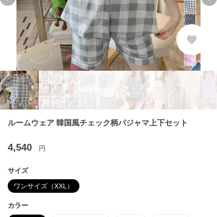
Previous slide
Ne
ルームウェア 韓国風チェック柄パジャマ上下セット
4,540
円
サイズ
ワンサイズ（XXL）
カラー