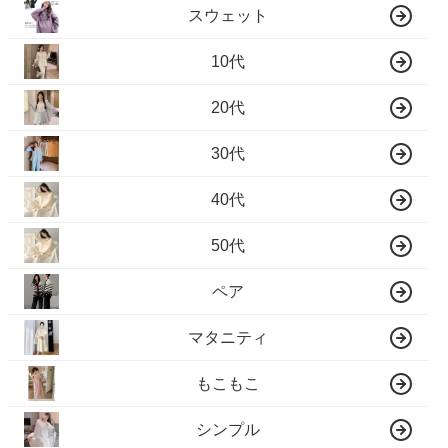
スウェット
10代
20代
30代
40代
50代
ペア
マタニティ
もこもこ
シンプル