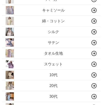
キャミソール
綿・コットン
シルク
サテン
タオル生地
スウェット
10代
20代
30代