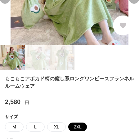
Previous slide
Ne
もこもこアボカド柄の癒し系ロングワンピースフランネル
ルームウェア
2,580
円
サイズ
M
L
XL
2XL