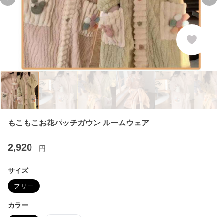
Previous slide
Ne
もこもこお花パッチガウン ルームウェア
2,920
円
サイズ
フリー
カラー