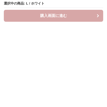
選択中の商品: L / ホワイト
購入画面に進む
Lovely-wear
について
会社概要
利用規約