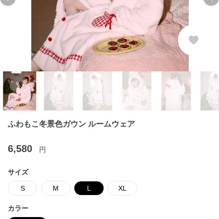
Previous slide
Ne
ふわもこ冬景色ガウン ルームウェア
6,580
円
サイズ
S
M
L
XL
カラー