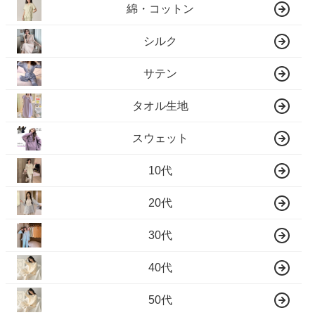
綿・コットン
シルク
サテン
タオル生地
スウェット
10代
20代
30代
40代
50代