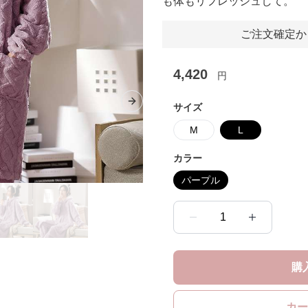
も体もリフレッシュして。
ご注文確定か
4,420
円
Next slide
サイズ
M
L
カラー
パープル
1
購
カー