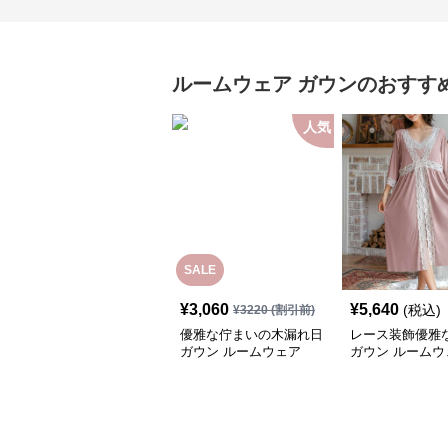
ルームウェア
ガウン
のおすす
人気
SALE
¥
3,060
¥
5,640
(税込)
¥
3220
(割引前)
優雅な佇まいの木漏れ日
レース装飾優雅
ガウン ルームウェア
ガウン ルームウ