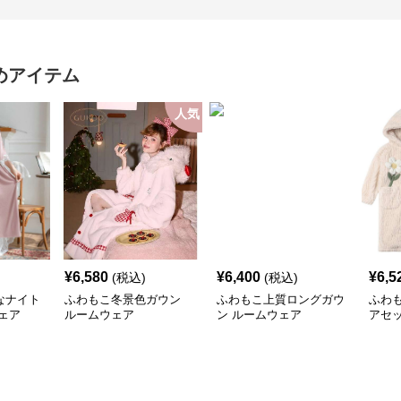
めアイテム
人気
¥
6,580
¥
6,400
¥
6,5
(税込)
(税込)
なナイト
ふわもこ冬景色ガウン
ふわもこ上質ロングガウ
ふわ
ェア
ルームウェア
ン ルームウェア
アセ