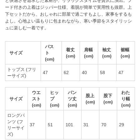
と快適さを追求した素材が、リラックスタイムを贅沢に演出。フ
ード付きの上着はジッパー仕様、着脱が簡単で実用性も抜群。上
下セットだから、おしゃれに部屋で過ごすもよし、家事をするも
よし。心地よい温もりに包まれながら、寒い季節をスタイリッシ
ュに楽しむ一着です。
バス
着丈
肩幅
袖丈
裾幅
サイズ
ト
(cm)
(cm)
(cm)
(cm)
(cm)
トップス (フリ
47
62
40
58
47
ーサイズ)
ウエ
ヒッ
パン
わた
股上
股下
サイズ
スト
プ
ツ丈
り幅
(cm)
(cm)
(cm)
(cm)
(cm)
(cm)
ロングパ
ンツ (フ
37
51
101
31
70
29
リーサイ
ズ)