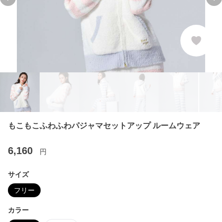
Previous slide
Ne
もこもこふわふわパジャマセットアップ ルームウェア
6,160
円
サイズ
フリー
カラー