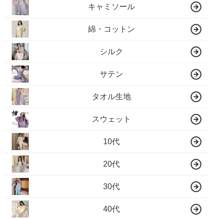
キャミソール
綿・コットン
シルク
サテン
タオル生地
スウェット
10代
20代
30代
40代