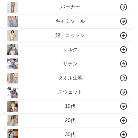
パーカー
キャミソール
綿・コットン
シルク
サテン
タオル生地
スウェット
10代
20代
30代