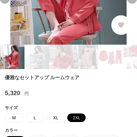
Previous slide
Ne
優雅なセットアップ ルームウェア
5,320
円
サイズ
M
L
XL
2XL
カラー