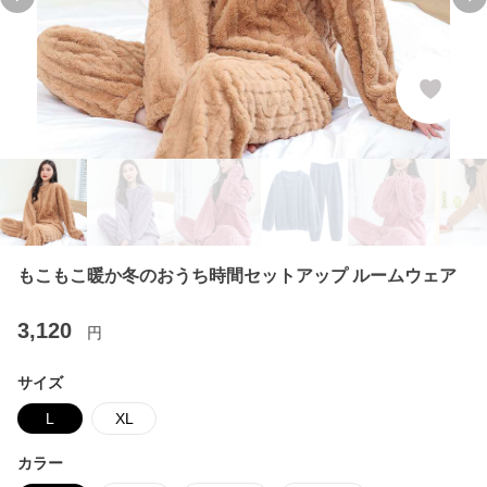
Previous slide
Ne
もこもこ暖か冬のおうち時間セットアップ ルームウェア
3,120
円
サイズ
L
XL
カラー