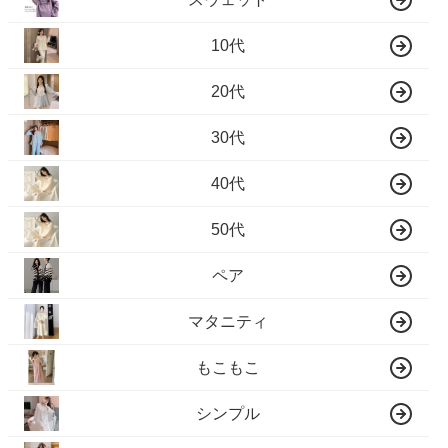
10代
20代
30代
40代
50代
ペア
マタニティ
もこもこ
シンプル