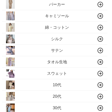
パーカー
キャミソール
綿・コットン
シルク
サテン
タオル生地
スウェット
10代
20代
30代