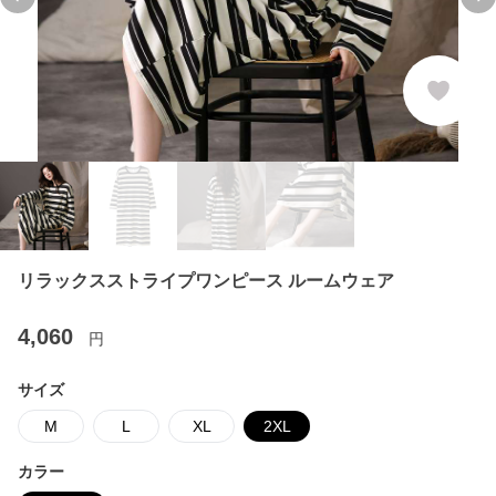
Previous slide
Ne
リラックスストライプワンピース ルームウェア
4,060
円
サイズ
M
L
XL
2XL
カラー