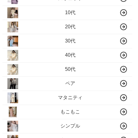
10代
20代
30代
40代
50代
ペア
マタニティ
もこもこ
シンプル