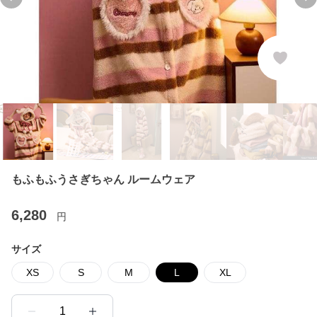
Previous slide
Ne
もふもふうさぎちゃん ルームウェア
6,280
円
サイズ
XS
S
M
L
XL
1