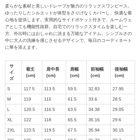
柔らかな素材と美しいドレープが魅力のリラックスワンピース。
ゆったりしたシルエットが体型をさりげなくカバーし、快適な着
心地を提供します。実用的なサイドポケット付きで、ルームウェ
アとしても機能性抜群。自宅でのリラックスタイムを楽しむ一
方、外出時にはおしゃれに決まる万能なアイテム。シンプルさの
中に大人の洗練を感じさせるデザインで、毎日のコーディネート
に華を添えます。
サ
着丈
肩中長
肩幅
前袖幅
後袖幅
イ
(cm)
(cm)
(cm)
(cm)
(cm)
ズ
S
117.5
113.5
59.5
32.83
27.95
M
119
115
61.5
33.6
28.5
L
120.5
116.5
63.5
34.38
29.05
XL
122
118
65.5
35.16
29.6
2XL
123.5
119.5
67.5
35.94
30.15