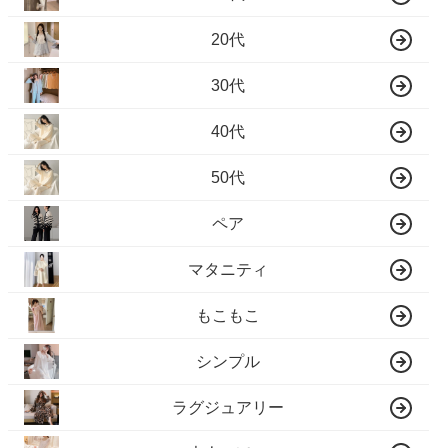
20代
30代
40代
50代
ペア
マタニティ
もこもこ
シンプル
ラグジュアリー