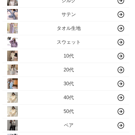
シルク
サテン
タオル生地
スウェット
10代
20代
30代
40代
50代
ペア