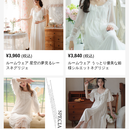
¥
3,960
¥
3,840
(税込)
(税込)
ルームウェア 星空の夢見るレー
ルームウェア うっとり優美な姫
スネグリジェ
様シルエットネグリジェ