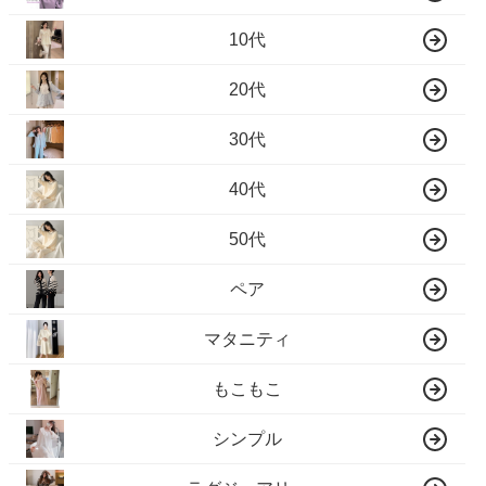
10代
20代
30代
40代
50代
ペア
マタニティ
もこもこ
シンプル