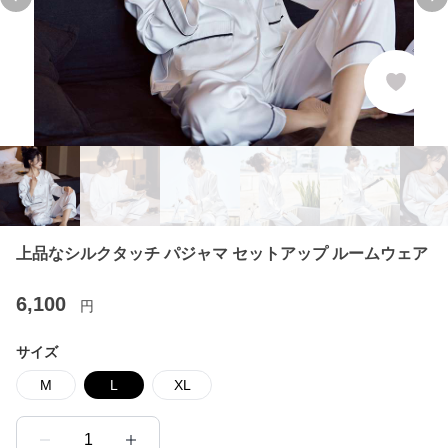
Previous slide
Ne
上品なシルクタッチ パジャマ セットアップ ルームウェア
6,100
円
サイズ
M
L
XL
1