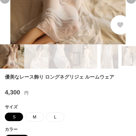
Previous slide
Ne
優美なレース飾り ロングネグリジェ ルームウェア
4,300
円
サイズ
S
M
L
カラー