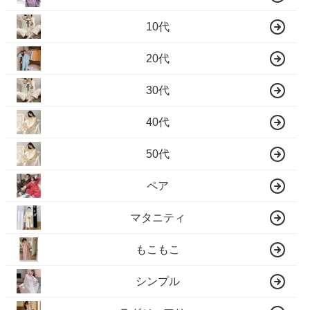
10代
20代
30代
40代
50代
ペア
マタニティ
もこもこ
シンプル