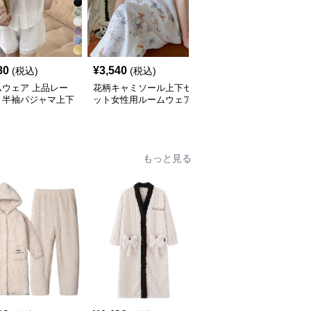
80
¥
3,540
¥
6,640
(税込)
(税込)
(税込)
ムウェア 上品レー
花柄キャミソール上下セ
夏用薄手ルームウェア
り半袖パジャマ上下
ット女性用ルームウェア
半袖ショートパンツセッ
ト春夏用
ト
もっと見る