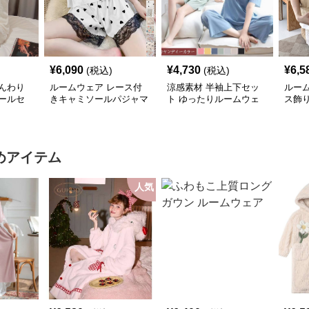
¥
6,090
¥
4,730
¥
6,5
(税込)
(税込)
んわり
ルームウェア レース付
涼感素材 半袖上下セッ
ルー
ールセ
きキャミソールパジャマ
ト ゆったりルームウェ
ス飾
上下セット
ア
セッ
めアイテム
人気