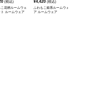
20
¥
4,420
¥
8,160
(税込)
(税込)
(税込)
もこ花柄ルームウェ
ふわもこ姫系ルームウェ
優雅な和風ラウンジウェ
ット ルームウェア
ア ルームウェア
アセット ルームウェア