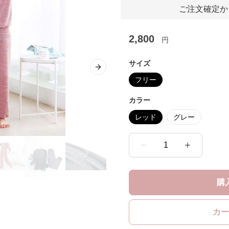
ご注文確定か
2,800
円
サイズ
Next slide
フリー
カラー
レッド
グレー
1
購
カー