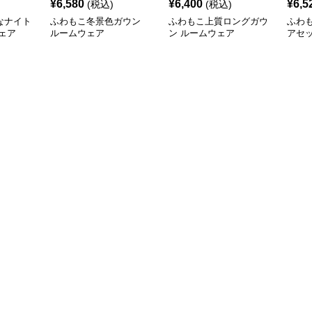
¥
6,580
¥
6,400
¥
6,5
(税込)
(税込)
なナイト
ふわもこ冬景色ガウン
ふわもこ上質ロングガウ
ふわ
ェア
ルームウェア
ン ルームウェア
アセ