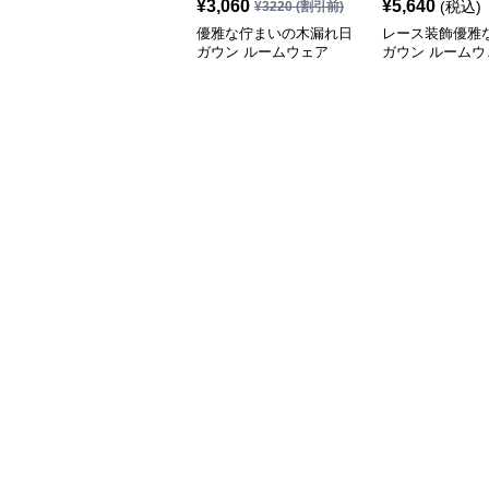
¥
3,060
¥
5,640
(税込)
¥
3220
(割引前)
優雅な佇まいの木漏れ日
レース装飾優雅
ガウン ルームウェア
ガウン ルームウ