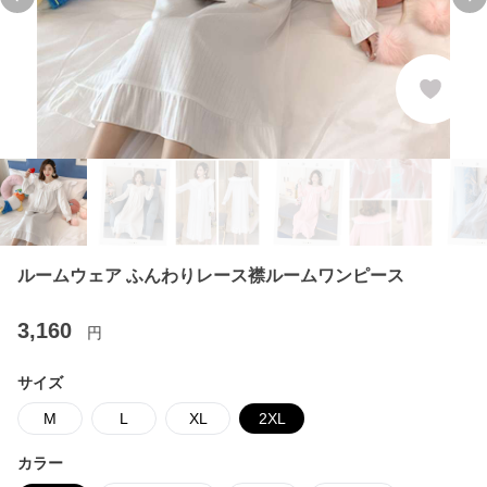
Previous slide
Ne
ルームウェア ふんわりレース襟ルームワンピース
3,160
円
サイズ
M
L
XL
2XL
カラー