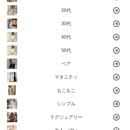
20代
30代
40代
50代
ペア
マタニティ
もこもこ
シンプル
ラグジュアリー