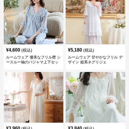
¥
4,600
¥
5,180
(税込)
(税込)
ルームウェア 優美なフリル襟 シ
ルームウェア 甘やかなフリル デ
ースルー袖のパジャマ上下セッ
ザイン 姫系ネグリジェ
ト
¥
3,960
¥
3,840
(税込)
(税込)